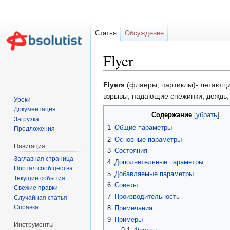
Статья
Обсуждение
Flyer
Перейти к:
навигация
,
поиск
Flyers
(флаеры, партиклы)- летающи
взрывы, падающие снежинки, дождь, 
Уроки
Документация
Содержание
[
убрать
]
Загрузка
1
Общие параметры
Предложения
2
Основные параметры
Навигация
3
Состояния
Заглавная страница
4
Дополнительные параметры
Портал сообщества
5
Добавляемые параметры
Текущие события
6
Советы
Свежие правки
7
Производительность
Случайная статья
Справка
8
Примечания
9
Примеры
Инструменты