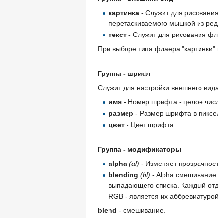
картинка
- Служит для рисования
перетаскиваемого мышкой из реда
текст
- Служит для рисования фла
При выборе типа флаера "картинки" п
Группа - шрифт
Служит для настройки внешнего вида 
имя
- Номер шрифта - целое числ
размер
- Размер шрифта в пиксе
цвет
- Цвет шрифта.
Группа - модификаторы
alpha
(al)
- Изменяет прозрачность
blending
(bl)
- Alpha смешивание.
выпадающего списка. Каждый отдел
RGB - является их аббревиатурой
blend
- смешивание.