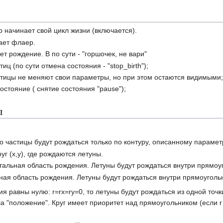
 начинает свой цикл жизни (включается).
ает флаер.
т рождение. В по сути - "горшочек, не вари"
иц (по сути отмена состояния - "stop_birth");
стицы не меняют свои параметры, но при этом остаются видимыми
остояние ( снятие состояния "pause");
ы
то частицы будут рождаться только по контуру, описанному парамет
уг (х,у), где рождаются летуны.
тальная область рождения. Летуны будут рождаться внутри прямоуг
ная область рождения. Летуны будут рождаться внутри прямоугольн
я равны нулю: r=rx=ry=0, то летуны будут рождаться из одной точ
а "положение". Круг имеет приоритет над прямоугольником (если r н