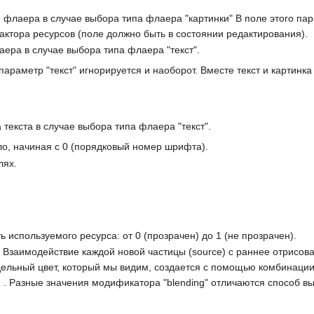
 флаера в случае выбора типа флаера "картинки" В поле этого пар
ктора ресурсов (поле должно быть в состоянии редактирования).
ера в случае выбора типа флаера "текст".
араметр "текст" игнорируется и наоборот. Вместе текст и картинка
текста в случае выбора типа флаера "текст".
о, начиная с 0 (порядковый номер шрифта).
лях.
 используемого ресурса: от 0 (прозрачен) до 1 (не прозрачен).
 Взаимодействие каждой новой частицы (source) с раннее отрисов
ьный цвет, который мы видим, создается с помощью комбинации тре
 . Разные значения модификатора "blending" отличаются способ в