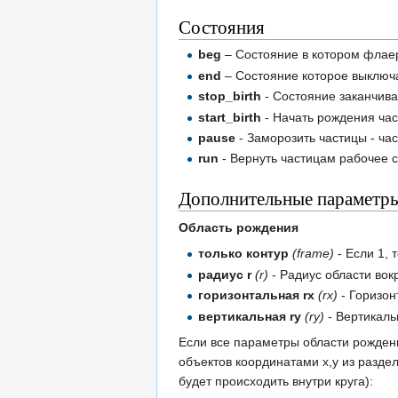
Состояния
beg
– Состояние в котором флаер
end
– Состояние которое выключ
stop_birth
- Состояние заканчивае
start_birth
- Начать рождения част
pause
- Заморозить частицы - ча
run
- Вернуть частицам рабочее с
Дополнительные параметр
Область рождения
только контур
(frame)
- Если 1, 
радиус r
(r)
- Радиус области вокр
горизонтальная rx
(rx)
- Горизон
вертикальная ry
(ry)
- Вертикаль
Если все параметры области рождени
объектов координатами x,y из раздел
будет происходить внутри круга):