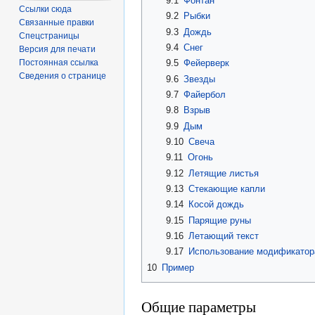
9.1
Фонтан
Ссылки сюда
9.2
Рыбки
Связанные правки
9.3
Дождь
Спецстраницы
9.4
Снег
Версия для печати
9.5
Фейерверк
Постоянная ссылка
Сведения о странице
9.6
Звезды
9.7
Файербол
9.8
Взрыв
9.9
Дым
9.10
Свеча
9.11
Огонь
9.12
Летящие листья
9.13
Стекающие капли
9.14
Косой дождь
9.15
Парящие руны
9.16
Летающий текст
9.17
Использование модификато
10
Пример
Общие параметры