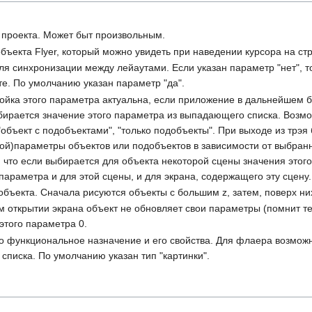
е проекта. Может быт произвольным.
ъекта Flyer, который можно увидеть при наведении курсора на стр
я синхронизации между лейаутами. Если указан параметр "нет", т
те. По умолчанию указан параметр "да".
ойка этого параметра актуальна, если приложение в дальнейшем б
ыбирается значение этого параметра из выпадающего списка. Воз
, "объект с подобъектами", "только подобъекты". При выходе из т
гой)параметры объектов или подобъектов в зависимости от выбран
, что если выбирается для объекта некоторой сцены значения этого
параметра и для этой сцены, и для экрана, содержащего эту сцену.
бъекта. Сначала рисуются объекты с большим z, затем, поверх ни
ном открытии экрана объект не обновляет свои параметры (помнит
этого параметра 0.
о функциональное назначение и его свойства. Для флаера возможны
писка. По умолчанию указан тип "картинки".