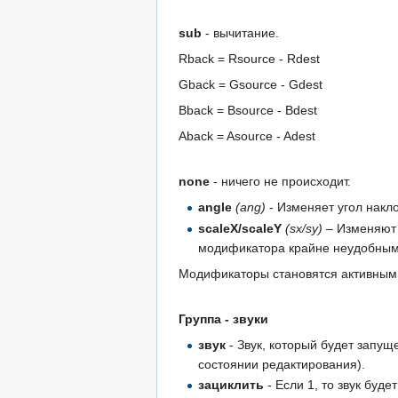
sub
- вычитание.
Rback = Rsource - Rdest
Gback = Gsource - Gdest
Bback = Bsource - Bdest
Aback = Asource - Adest
none
- ничего не происходит.
angle
(ang)
- Изменяет угол накл
scaleX/scaleY
(sx/sy)
– Изменяют 
модификатора крайне неудобным
Модификаторы становятся активными
Группа - звуки
звук
- Звук, который будет запущ
состоянии редактирования).
зациклить
- Если 1, то звук буд