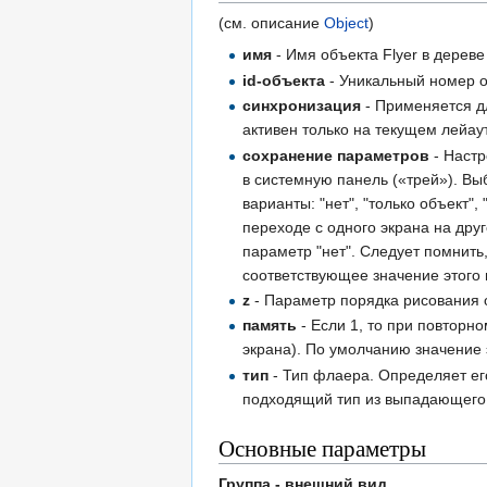
(см. описание
Object
)
имя
- Имя объекта Flyer в дерев
id-объекта
- Уникальный номер об
синхронизация
- Применяется дл
активен только на текущем лейау
сохранение параметров
- Настр
в системную панель («трей»). В
варианты: "нет", "только объект"
переходе с одного экрана на дру
параметр "нет". Следует помнить
соответствующее значение этого 
z
- Параметр порядка рисования о
память
- Если 1, то при повтор
экрана). По умолчанию значение 
тип
- Тип флаера. Определяет ег
подходящий тип из выпадающего с
Основные параметры
Группа - внешний вид