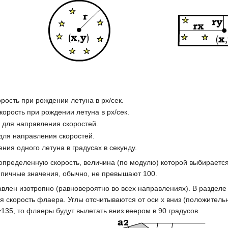
рость при рождении летуна в px/сек.
орость при рождении летуна в px/сек.
 для направления скоростей.
 для направления скоростей.
ния одного летуна в градусах в секунду.
пределенную скорость, величина (по модулю) которой выбирается 
Типичные значения, обычно, не превышают 100.
влен изотропно (равновероятно во всех направлениях). В разделе 
я скорость флаера. Углы отсчитываются от оси x вниз (положительн
135, то флаеры будут вылетать вниз веером в 90 градусов.