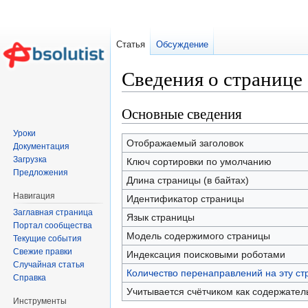
Статья
Обсуждение
Сведения о странице 
Перейти к:
навигация
,
поиск
Основные сведения
Уроки
Отображаемый заголовок
Документация
Загрузка
Ключ сортировки по умолчанию
Предложения
Длина страницы (в байтах)
Навигация
Идентификатор страницы
Заглавная страница
Язык страницы
Портал сообщества
Модель содержимого страницы
Текущие события
Свежие правки
Индексация поисковыми роботами
Случайная статья
Количество перенаправлений на эту ст
Справка
Учитывается счётчиком как содержател
Инструменты