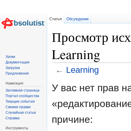
Статья
Обсуждение
Просмотр исх
Learning
Уроки
Документация
←
Learning
Загрузка
Предложения
Перейти к:
навигация
,
поиск
Навигация
У вас нет прав 
Заглавная страница
Портал сообщества
«редактирование
Текущие события
Свежие правки
Случайная статья
причине:
Справка
Инструменты